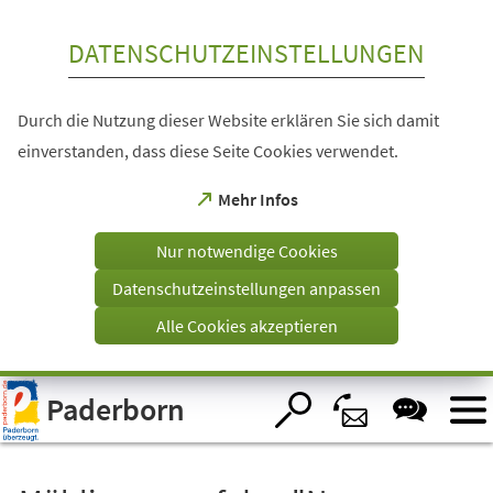
Inhalt anspringen
DATENSCHUTZEINSTELLUNGEN
Durch die Nutzung dieser Website erklären Sie sich damit
einverstanden, dass diese Seite Cookies verwendet.
(Öffnet
Mehr Infos
in
einem
Nur notwendige Cookies
neuen
Tab)
Datenschutzeinstellungen anpassen
Alle Cookies akzeptieren
Visuelle
Paderborn
Assistenzsoftware
öffnen.