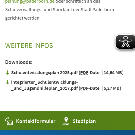
planung
paderborn
de
oder schriftlich an das
Schulverwaltungs- und Sportamt der Stadt Paderborn
gerichtet werden.
WEITERE INFOS
Downloads:
Schulentwicklungsplan 2025.pdf
PDF
-Datei
14,64 MB
integrierter_Schulentwicklungs-
_und_Jugendhilfeplan_2017.pdf
PDF
-Datei
5,27 MB
Kontaktformular
(Öffnet
Stadtplan
in
einem