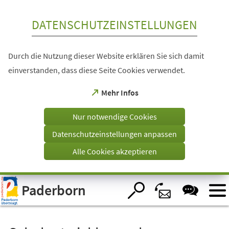
Inhalt anspringen
DATENSCHUTZEINSTELLUNGEN
Durch die Nutzung dieser Website erklären Sie sich damit
einverstanden, dass diese Seite Cookies verwendet.
(Öffnet
Mehr Infos
in
einem
Nur notwendige Cookies
neuen
Tab)
Datenschutzeinstellungen anpassen
Alle Cookies akzeptieren
Visuelle
Paderborn
Assistenzsoftware
öffnen.