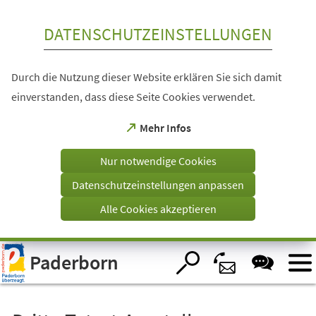
Inhalt anspringen
DATENSCHUTZEINSTELLUNGEN
Durch die Nutzung dieser Website erklären Sie sich damit
einverstanden, dass diese Seite Cookies verwendet.
(Öffnet
Mehr Infos
in
einem
Nur notwendige Cookies
neuen
Tab)
Datenschutzeinstellungen anpassen
Alle Cookies akzeptieren
Visuelle
Paderborn
Assistenzsoftware
öffnen.