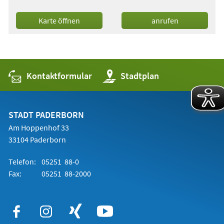
(Öffnet
Karte öffnen
anrufen
in
einem
neuen
Tab)
Kontaktformular
(Öffnet
Stadtplan
in
einem
neuen
Tab)
STADT PADERBORN
Am Hoppenhof 33
33104 Paderborn
Telefon:
05251 88-0
Fax:
05251 88-2000