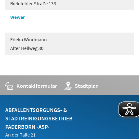
Bielefelder Straße 133
Wewer
Edeka Windmann
Alter Hellweg 30
Kontaktformular
(Öffnet
Stadtplan
in
einem
neuen
Tab)
ABFALLENTSORGUNGS- &
STADTREINIGUNGSBETRIEB
PADERBORN -ASP-
An der Talle 21