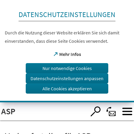
Inhalt anspringen
DATENSCHUTZEINSTELLUNGEN
Durch die Nutzung dieser Website erklären Sie sich damit
einverstanden, dass diese Seite Cookies verwendet.
(Öffnet
Mehr Infos
in
einem
Nur notwendige Cookies
neuen
Tab)
Datenschutzeinstellungen anpassen
Alle Cookies akzeptieren
Visuelle
ASP
Assistenzsoftware
öffnen.