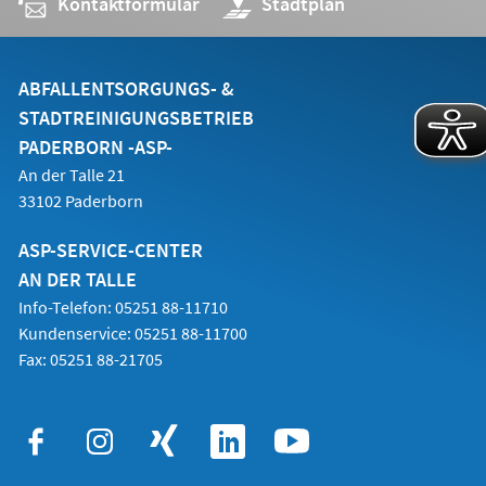
Kontaktformular
(Öffnet
Stadtplan
in
einem
neuen
Tab)
ABFALLENTSORGUNGS- &
STADTREINIGUNGSBETRIEB
PADERBORN -ASP-
An der Talle 21
33102 Paderborn
ASP-SERVICE-CENTER
AN DER TALLE
Info-Telefon: 05251 88-11710
Kundenservice: 05251 88-11700
Fax: 05251 88-21705