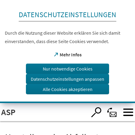
Inhalt anspringen
DATENSCHUTZEINSTELLUNGEN
Durch die Nutzung dieser Website erklären Sie sich damit
einverstanden, dass diese Seite Cookies verwendet.
(Öffnet
Mehr Infos
in
einem
Nur notwendige Cookies
neuen
Tab)
Datenschutzeinstellungen anpassen
Alle Cookies akzeptieren
Visuelle
ASP
Assistenzsoftware
öffnen.