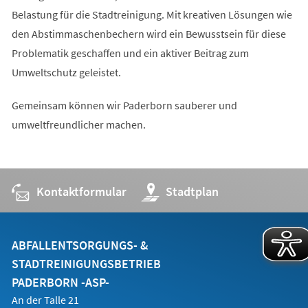
Belastung für die Stadtreinigung. Mit kreativen Lösungen wie
den Abstimmaschenbechern wird ein Bewusstsein für diese
Problematik geschaffen und ein aktiver Beitrag zum
Umweltschutz geleistet.
Gemeinsam können wir Paderborn sauberer und
umweltfreundlicher machen.
Kontaktformular
(Öffnet
Stadtplan
in
einem
neuen
Tab)
ABFALLENTSORGUNGS- &
STADTREINIGUNGSBETRIEB
PADERBORN -ASP-
An der Talle 21