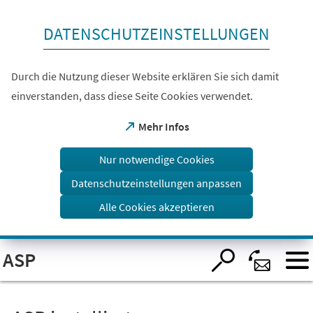
Inhalt anspringen
DATENSCHUTZEINSTELLUNGEN
Durch die Nutzung dieser Website erklären Sie sich damit
einverstanden, dass diese Seite Cookies verwendet.
(Öffnet
Mehr Infos
in
einem
Nur notwendige Cookies
neuen
Tab)
Datenschutzeinstellungen anpassen
Alle Cookies akzeptieren
Visuelle
ASP
Assistenzsoftware
öffnen.