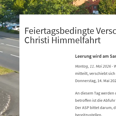
+
1
Feiertagsbedingte Vers
Christi Himmelfahrt
Leerung wird am Sa
Montag, 11. Mai 2026 -
W
mitteilt, verschiebt si
Donnerstag, 14. Mai 20
An diesem Tag werden 
betroffen ist die Abfuh
Der ASP bittet darum, 
bereitzustellen.