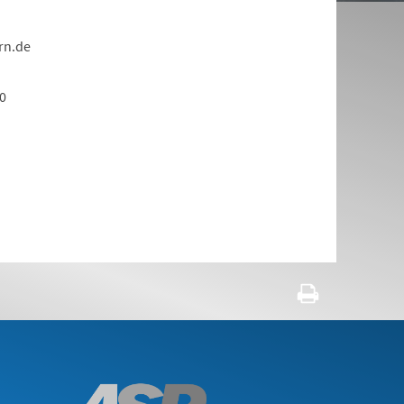
rn.de
0