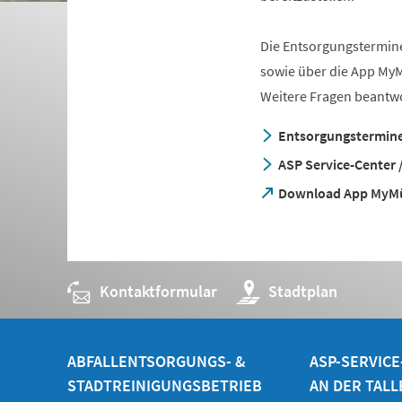
Die Entsorgungstermine
sowie über die App MyM
Weitere Fragen beantwor
Entsorgungstermine
ASP Service-Center /
(Öffnet
Download App MyMü
in
einem
neuen
Tab)
Kontaktformular
(Öffnet
Stadtplan
in
einem
neuen
Tab)
ABFALLENTSORGUNGS- &
ASP-SERVIC
STADTREINIGUNGSBETRIEB
AN DER TALL