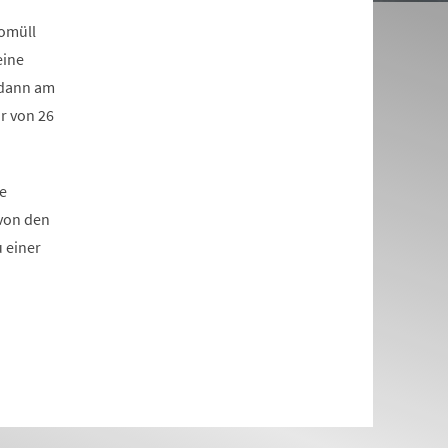
iomüll
eine
 dann am
r von 26
ie
 von den
 einer