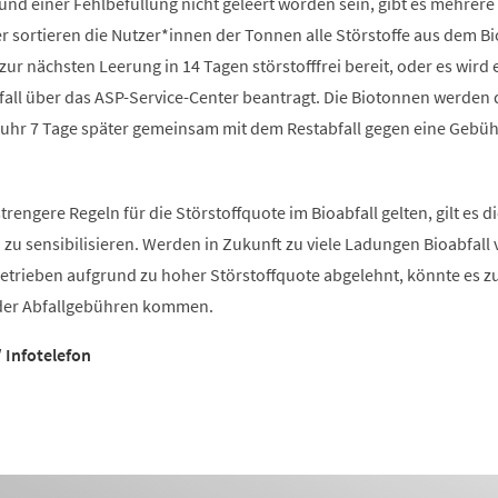
und einer Fehlbefüllung nicht geleert worden sein, gibt es mehrere
r sortieren die Nutzer*innen der Tonnen alle Störstoffe aus dem B
zur nächsten Leerung in 14 Tagen störstofffrei bereit, oder es wird 
fall über das ASP-Service-Center beantragt. Die Biotonnen werden
uhr 7 Tage später gemeinsam mit dem Restabfall gegen eine Gebüh
trengere Regeln für die Störstoffquote im Bioabfall gelten, gilt es d
zu sensibilisieren. Werden in Zukunft zu viele Ladungen Bioabfall
etrieben aufgrund zu hoher Störstoffquote abgelehnt, könnte es zu
der Abfallgebühren kommen.
 Infotelefon