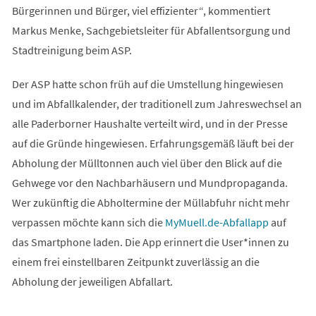
Bürgerinnen und Bürger, viel effizienter“, kommentiert
Markus Menke, Sachgebietsleiter für Abfallentsorgung und
Stadtreinigung beim ASP.
Der ASP hatte schon früh auf die Umstellung hingewiesen
und im Abfallkalender, der traditionell zum Jahreswechsel an
alle Paderborner Haushalte verteilt wird, und in der Presse
auf die Gründe hingewiesen. Erfahrungsgemäß läuft bei der
Abholung der Mülltonnen auch viel über den Blick auf die
Gehwege vor den Nachbarhäusern und Mundpropaganda.
Wer zukünftig die Abholtermine der Müllabfuhr nicht mehr
(Öffnet
verpassen möchte kann sich die
MyMuell.de-Abfallapp
auf
in
das Smartphone laden. Die App erinnert die User*innen zu
einem
einem frei einstellbaren Zeitpunkt zuverlässig an die
neuen
Abholung der jeweiligen Abfallart.
Tab)