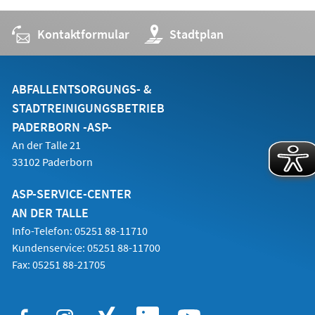
Kontaktformular
(Öffnet
Stadtplan
in
einem
neuen
Tab)
ABFALLENTSORGUNGS- &
STADTREINIGUNGSBETRIEB
PADERBORN -ASP-
An der Talle 21
33102 Paderborn
ASP-SERVICE-CENTER
AN DER TALLE
Info-Telefon: 05251 88-11710
Kundenservice: 05251 88-11700
Fax: 05251 88-21705