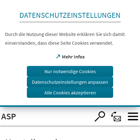
Inhalt anspringen
DATENSCHUTZEINSTELLUNGEN
Durch die Nutzung dieser Website erklären Sie sich damit
einverstanden, dass diese Seite Cookies verwendet.
(Öffnet
Mehr Infos
in
einem
Nur notwendige Cookies
neuen
Tab)
Datenschutzeinstellungen anpassen
Alle Cookies akzeptieren
Visuelle
ASP
Assistenzsoftware
öffnen.