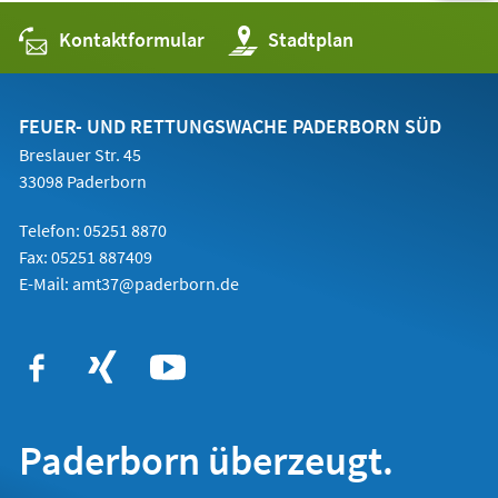
Kontaktformular
(Öffnet
Stadtplan
in
einem
neuen
Tab)
FEUER- UND RETTUNGSWACHE PADERBORN SÜD
Breslauer Str. 45
33098 Paderborn
Telefon: 05251 8870
Fax: 05251 887409
E-Mail:
amt37@paderborn.de
Paderborn überzeugt.