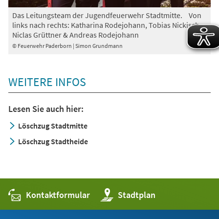
Das Leitungsteam der Jugendfeuerwehr Stadtmitte. Von
links nach rechts: Katharina Rodejohann, Tobias Nickisch,
Niclas Grüttner & Andreas Rodejohann
© Feuerwehr Paderborn | Simon Grundmann
WEITERE INFOS
Lesen Sie auch hier:
Löschzug Stadtmitte
Löschzug Stadtheide
Kontaktformular
(Öffnet
Stadtplan
in
einem