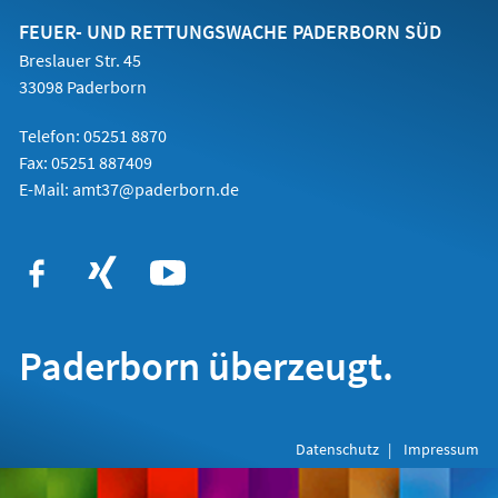
neuen
Tab)
FEUER- UND RETTUNGSWACHE PADERBORN SÜD
Breslauer Str. 45
33098 Paderborn
Telefon: 05251 8870
Fax: 05251 887409
E-Mail:
amt37@paderborn.de
Paderborn überzeugt.
Datenschutz
Impressum