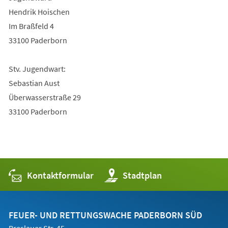
Hendrik Hoischen
Im Braßfeld 4
33100 Paderborn
Stv. Jugendwart:
Sebastian Aust
Überwasserstraße 29
33100 Paderborn
Kontaktformular
(Öffnet
Stadtplan
in
einem
neuen
Tab)
FEUER- UND RETTUNGSWACHE PADERBORN SÜD
Breslauer Str. 45