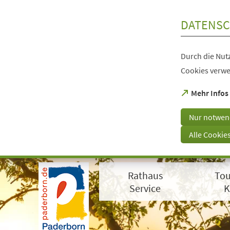
Inhalt anspringen
DATENSC
Durch die Nutz
Cookies verwe
(Öffnet
Mehr Infos
in
einem
Nur notwen
neuen
Tab)
Alle Cookie
Visuelle
Assistenzsoftware
Rathaus
Tou
öffnen.
Mit
Service
K
der
Tastatur
erreichbar
über
ALT