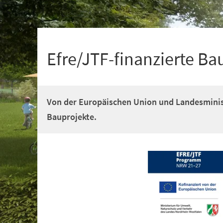
+
1
Efre/JTF-finanzierte Ba
Von der Europäischen Union und Landesminis
Bauprojekte.