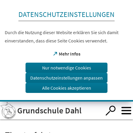
Inhalt anspringen
DATENSCHUTZEINSTELLUNGEN
Durch die Nutzung dieser Website erklären Sie sich damit
einverstanden, dass diese Seite Cookies verwendet.
(Öffnet
Mehr Infos
in
einem
Nur notwendige Cookies
neuen
Tab)
Datenschutzeinstellungen anpassen
Alle Cookies akzeptieren
Visuelle
Grundschule Dahl
Assistenzsoftware
öffnen.