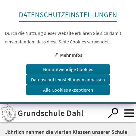
Inhalt anspringen
DATENSCHUTZEINSTELLUNGEN
Durch die Nutzung dieser Website erklären Sie sich damit
einverstanden, dass diese Seite Cookies verwendet.
(Öffnet
Mehr Infos
in
einem
Nur notwendige Cookies
neuen
Tab)
Datenschutzeinstellungen anpassen
Alle Cookies akzeptieren
Visuelle
Grundschule Dahl
Assistenzsoftware
öffnen.
Jährlich nehmen die vierten Klassen unserer Schule