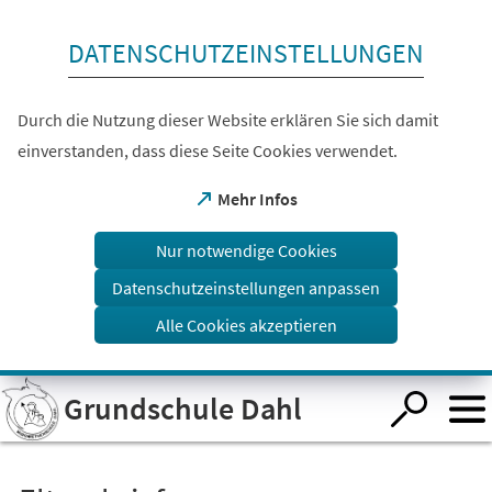
Inhalt anspringen
DATENSCHUTZEINSTELLUNGEN
Durch die Nutzung dieser Website erklären Sie sich damit
einverstanden, dass diese Seite Cookies verwendet.
(Öffnet
Mehr Infos
in
einem
Nur notwendige Cookies
neuen
Tab)
Datenschutzeinstellungen anpassen
Alle Cookies akzeptieren
Visuelle
Grundschule Dahl
Assistenzsoftware
öffnen.