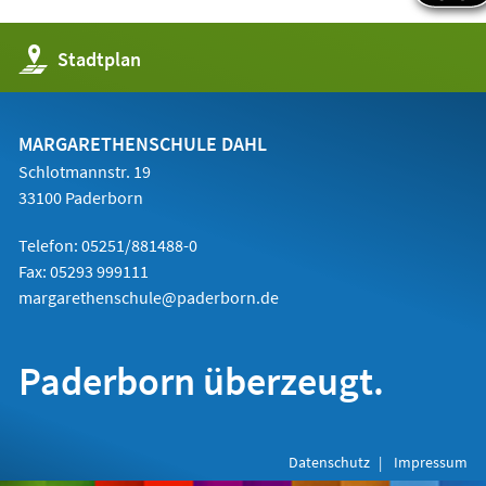
(Öffnet
Stadtplan
in
einem
neuen
Tab)
MARGARETHENSCHULE DAHL
Schlotmannstr. 19
33100 Paderborn
Telefon: 05251/881488-0
Fax: 05293 999111
margarethenschule@paderborn.de
Paderborn überzeugt.
Datenschutz
Impressum