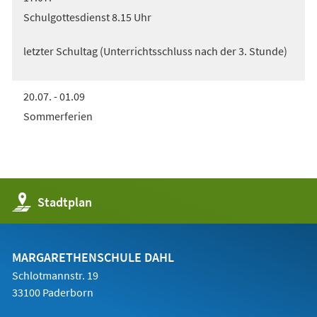
Schulgottesdienst 8.15 Uhr
letzter Schultag (Unterrichtsschluss nach der 3. Stunde)
20.07. - 01.09
Sommerferien
(Öffnet
Stadtplan
in
einem
neuen
Tab)
MARGARETHENSCHULE DAHL
Schlotmannstr. 19
33100 Paderborn