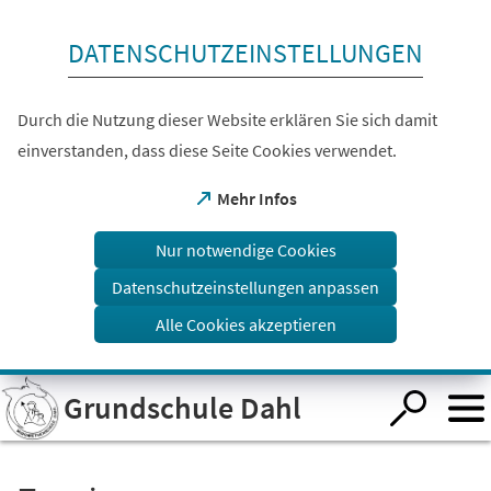
Inhalt anspringen
DATENSCHUTZEINSTELLUNGEN
Durch die Nutzung dieser Website erklären Sie sich damit
einverstanden, dass diese Seite Cookies verwendet.
(Öffnet
Mehr Infos
in
einem
Nur notwendige Cookies
neuen
Tab)
Datenschutzeinstellungen anpassen
Alle Cookies akzeptieren
Visuelle
Grundschule Dahl
Assistenzsoftware
öffnen.