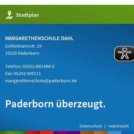
(Öffnet
Stadtplan
in
einem
neuen
Tab)
MARGARETHENSCHULE DAHL
Schlotmannstr. 19
33100 Paderborn
Telefon: 05251/881488-0
Fax: 05293 999111
margarethenschule@paderborn.de
Paderborn überzeugt.
Datenschutz
Impressum