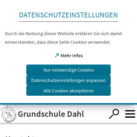
Inhalt anspringen
DATENSCHUTZEINSTELLUNGEN
Durch die Nutzung dieser Website erklären Sie sich damit
einverstanden, dass diese Seite Cookies verwendet.
(Öffnet
Mehr Infos
in
einem
Nur notwendige Cookies
neuen
Tab)
Datenschutzeinstellungen anpassen
Alle Cookies akzeptieren
Visuelle
Grundschule Dahl
Assistenzsoftware
öffnen.