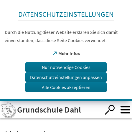
Inhalt anspringen
DATENSCHUTZEINSTELLUNGEN
Durch die Nutzung dieser Website erklären Sie sich damit
einverstanden, dass diese Seite Cookies verwendet.
(Öffnet
Mehr Infos
in
einem
Nur notwendige Cookies
neuen
Tab)
Datenschutzeinstellungen anpassen
Alle Cookies akzeptieren
Visuelle
Grundschule Dahl
Assistenzsoftware
öffnen.