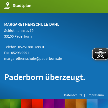
neuen
(Öffnet
Stadtplan
Tab)
in
einem
neuen
Tab)
MARGARETHENSCHULE DAHL
Schlotmannstr. 19
33100 Paderborn
Telefon: 05251/881488-0
Fax: 05293 999111
margarethenschule@paderborn.de
Paderborn überzeugt.
Datenschutz
Impressum