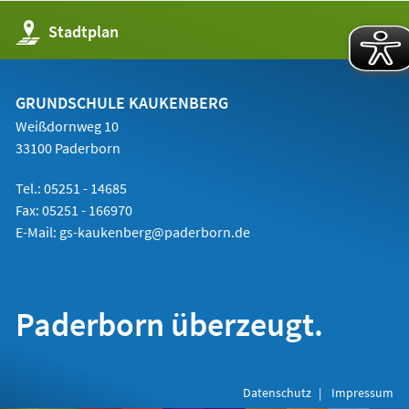
(Öffnet
Stadtplan
in
einem
neuen
Tab)
GRUNDSCHULE KAUKENBERG
Weißdornweg 10
33100 Paderborn
Tel.: 05251 -
14685
Fax: 05251 - 166970
E-Mail:
gs-kaukenberg@paderborn.de
Paderborn überzeugt.
Datenschutz
Impressum