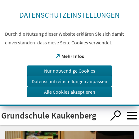
Inhalt anspringen
DATENSCHUTZEINSTELLUNGEN
Durch die Nutzung dieser Website erklären Sie sich damit
einverstanden, dass diese Seite Cookies verwendet.
(Öffnet
Mehr Infos
in
einem
Nur notwendige Cookies
neuen
Tab)
Datenschutzeinstellungen anpassen
Alle Cookies akzeptieren
Visuelle
Grundschule Kaukenberg
Assistenzsoftware
öffnen.