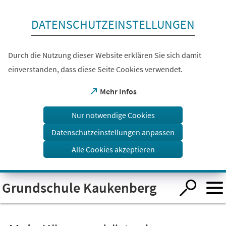
Inhalt anspringen
DATENSCHUTZEINSTELLUNGEN
Durch die Nutzung dieser Website erklären Sie sich damit
einverstanden, dass diese Seite Cookies verwendet.
(Öffnet
Mehr Infos
in
einem
Nur notwendige Cookies
neuen
Tab)
Datenschutzeinstellungen anpassen
Alle Cookies akzeptieren
Visuelle
Grundschule Kaukenberg
Assistenzsoftware
öffnen.