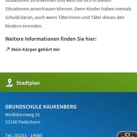
Situationen anvertrauen können. Denn Kinder haben niemals
Schuld daran, auch wenn Täterinnen und Täter dieses den
Kindern einreden.
Weitere Informationen finden Sie hier:
(Öffnet
Mein Körper gehört mir
in
einem
neuen
Tab)
(Öffnet
Stadtplan
in
einem
neuen
Tab)
GRUNDSCHULE KAUKENBERG
Weißdornweg 10
33100 Paderborn
Tel.: 05251 -
14685