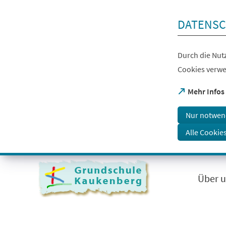
Inhalt anspringen
DATENSC
Durch die Nutz
Cookies verwe
(Öffnet
Mehr Infos
in
einem
Nur notwen
neuen
Tab)
Alle Cookie
Visuelle
Assistenzsoftware
öffnen.
Über 
Mit
der
Tastatur
erreichbar
über
ALT