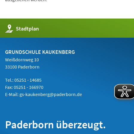
(Öffnet
Stadtplan
in
einem
neuen
Tab)
GRUNDSCHULE KAUKENBERG
Weißdornweg 10
33100 Paderborn
Tel.: 05251 -
14685
Fax: 05251 - 166970
E-Mail:
gs-kaukenberg@paderborn.de
Paderborn überzeugt.