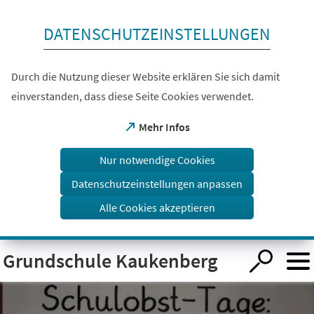
Inhalt anspringen
DATENSCHUTZEINSTELLUNGEN
Durch die Nutzung dieser Website erklären Sie sich damit
einverstanden, dass diese Seite Cookies verwendet.
(Öffnet
Mehr Infos
in
einem
Nur notwendige Cookies
neuen
Tab)
Datenschutzeinstellungen anpassen
Alle Cookies akzeptieren
Visuelle
Grundschule Kaukenberg
Assistenzsoftware
öffnen.