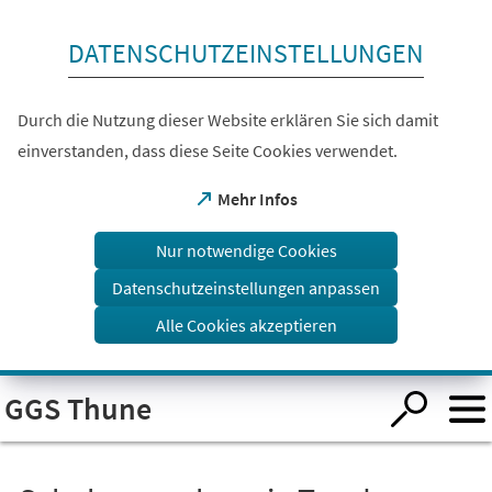
Inhalt anspringen
DATENSCHUTZEINSTELLUNGEN
Durch die Nutzung dieser Website erklären Sie sich damit
einverstanden, dass diese Seite Cookies verwendet.
(Öffnet
Mehr Infos
in
einem
Nur notwendige Cookies
neuen
Tab)
Datenschutzeinstellungen anpassen
Alle Cookies akzeptieren
Visuelle
GGS Thune
Assistenzsoftware
öffnen.