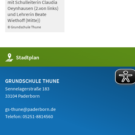
mit Schulleiterin Claudia
Oeynhausen (2.von links)
und Lehrerin Beate
Wiethoff (Mitte))
© Grundschule Thune
(Öffnet
Stadtplan
in
einem
neuen
Tab)
GRUNDSCHULE THUNE
Sennelagerstraße 183
33104 Paderborn
gs-thune@paderborn.de
Telefon:
05251-8814560