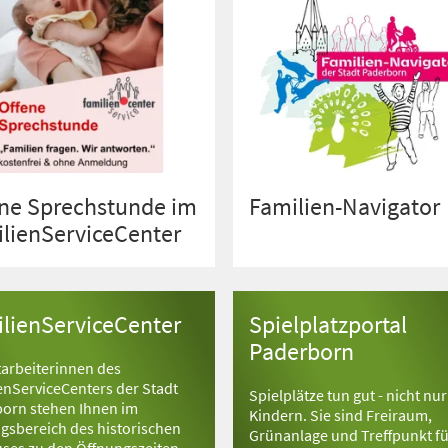
ne Sprechstunde im
Familien-Navigator
lienServiceCenter
lienServiceCenter
Spielplatzportal
Paderborn
tarbeiterinnen des
enServiceCenters der Stadt
Spielplätze tun gut - nicht nur
orn stehen Ihnen im
Kindern. Sie sind Freiraum,
gsbereich des historischen
Grünanlage und Treffpunkt für
ses zu den Öffnungszeiten