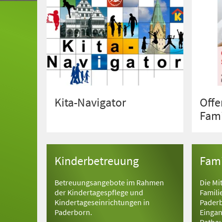
Kita-Navigator
Offe
Fami
Kinderbetreuung
Fami
Betreuungsangebote im Rahmen
Die Mi
der Kindertagespflege und
Famili
Kindertageseinrichtungen in
Paderb
Paderborn.
Eingan
Rathau