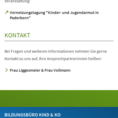
Veranstaltung:
Vernetzungstagung "Kinder- und Jugendarmut in
(Öffnet
Paderborn"
in
einem
neuen
KONTAKT
Tab)
Bei Fragen und weiteren Informationen nehmen Sie gerne
Kontakt zu uns auf, Ihre Ansprechpartnerinnen heißen:
Frau Liggesmeier & Frau Vollmann
BILDUNGSBÜRO KIND & KO