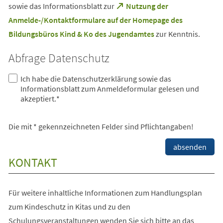
sowie das Informationsblatt zur
Nutzung der
einem
Anmelde-/Kontaktformulare auf der Homepage des
neuen
Tab)
(Öffnet
Bildungsbüros Kind & Ko des Jugendamtes
zur Kenntnis.
in
einem
Abfrage Datenschutz
neuen
Tab)
Ich habe die Datenschutzerklärung sowie das
Informationsblatt zum Anmeldeformular gelesen und
akzeptiert.
*
Die mit * gekennzeichneten Felder sind Pflichtangaben!
Bitte
absenden
lassen
KONTAKT
Sie
dieses
Feld
Für weitere inhaltliche Informationen zum Handlungsplan
leer.
zum Kindeschutz in Kitas und zu den
Schulungsveranstaltungen wenden Sie sich bitte an das