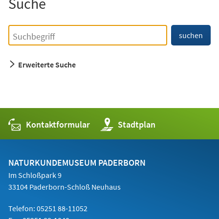
Suche
Einfache
Suchbegriff
suchen
Suche
Erweiterte Suche
Kontaktformular
(Öffnet
Stadtplan
in
einem
neuen
Tab)
NATURKUNDEMUSEUM PADERBORN
Im Schloßpark 9
33104 Paderborn-Schloß Neuhaus
Telefon: 05251 88-11052