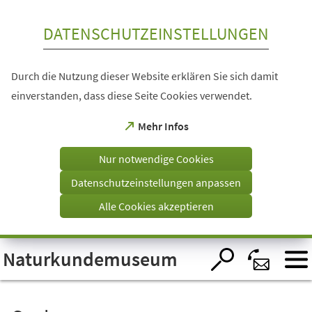
Inhalt anspringen
DATENSCHUTZEINSTELLUNGEN
Durch die Nutzung dieser Website erklären Sie sich damit
einverstanden, dass diese Seite Cookies verwendet.
(Öffnet
Mehr Infos
in
einem
Nur notwendige Cookies
neuen
Tab)
Datenschutzeinstellungen anpassen
Alle Cookies akzeptieren
Visuelle
Naturkundemuseum
Assistenzsoftware
öffnen.