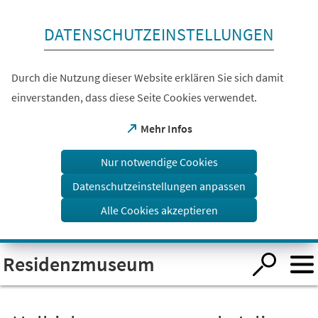
Inhalt anspringen
DATENSCHUTZEINSTELLUNGEN
Durch die Nutzung dieser Website erklären Sie sich damit
einverstanden, dass diese Seite Cookies verwendet.
(Öffnet
Mehr Infos
in
einem
Nur notwendige Cookies
neuen
Tab)
Datenschutzeinstellungen anpassen
Alle Cookies akzeptieren
Visuelle
Residenzmuseum
Assistenzsoftware
öffnen.