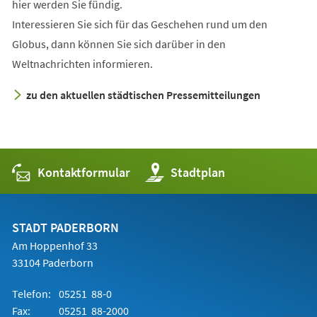
hier werden Sie fündig.
Interessieren Sie sich für das Geschehen rund um den
Globus, dann können Sie sich darüber in den
Weltnachrichten informieren.
zu den aktuellen städtischen Pressemitteilungen
Kontaktformular
(Öffnet
Stadtplan
in
einem
neuen
Tab)
STADT PADERBORN
Am Hoppenhof 33
33104 Paderborn
Telefon:
05251 88-0
Fax:
05251 88-2000