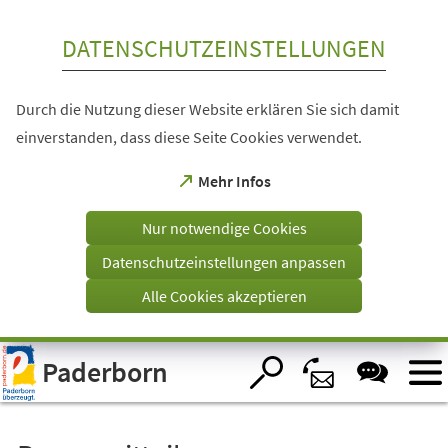
Inhalt anspringen
DATENSCHUTZEINSTELLUNGEN
Durch die Nutzung dieser Website erklären Sie sich damit
einverstanden, dass diese Seite Cookies verwendet.
(Öffnet
Mehr Infos
in
einem
Nur notwendige Cookies
neuen
Tab)
Datenschutzeinstellungen anpassen
Alle Cookies akzeptieren
Visuelle
Paderborn
Assistenzsoftware
öffnen.