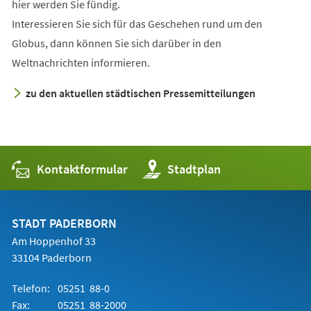
hier werden Sie fündig.
Interessieren Sie sich für das Geschehen rund um den
Globus, dann können Sie sich darüber in den
Weltnachrichten informieren.
zu den aktuellen städtischen Pressemitteilungen
Kontaktformular
(Öffnet
Stadtplan
in
einem
neuen
Tab)
STADT PADERBORN
Am Hoppenhof 33
33104 Paderborn
Telefon:
05251 88-0
Fax:
05251 88-2000