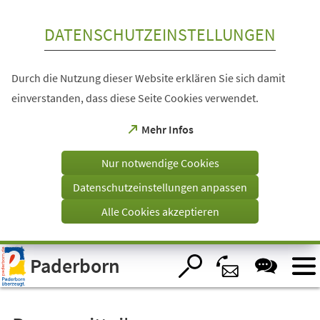
Inhalt anspringen
DATENSCHUTZEINSTELLUNGEN
Durch die Nutzung dieser Website erklären Sie sich damit
einverstanden, dass diese Seite Cookies verwendet.
(Öffnet
Mehr Infos
in
einem
Nur notwendige Cookies
neuen
Tab)
Datenschutzeinstellungen anpassen
Alle Cookies akzeptieren
Visuelle
Paderborn
Assistenzsoftware
öffnen.