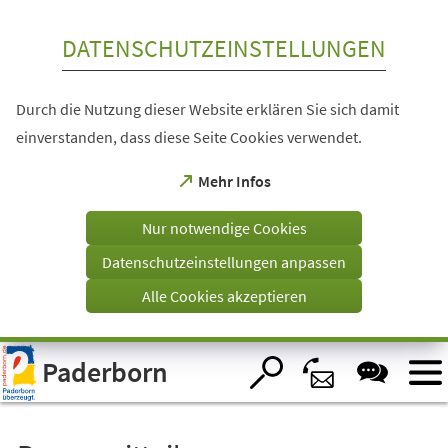
Inhalt anspringen
DATENSCHUTZEINSTELLUNGEN
Durch die Nutzung dieser Website erklären Sie sich damit
einverstanden, dass diese Seite Cookies verwendet.
(Öffnet
Mehr Infos
in
einem
Nur notwendige Cookies
neuen
Tab)
Datenschutzeinstellungen anpassen
Alle Cookies akzeptieren
Visuelle
Paderborn
Assistenzsoftware
öffnen.