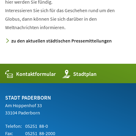
hier werden Sie fündig.
Interessieren Sie sich für das Geschehen rund um den
Globus, dann können Sie sich darüber in den
Weltnachrichten informieren.
zu den aktuellen städtischen Pressemitteilungen
Kontaktformular
(Öffnet
Stadtplan
in
einem
neuen
Tab)
STADT PADERBORN
Am Hoppenhof 33
33104 Paderborn
Telefon:
05251 88-0
Fax:
05251 88-2000