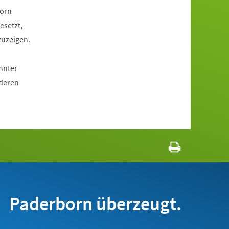
born
esetzt,
zuzeigen.
nnter
 deren
Paderborn überzeugt.