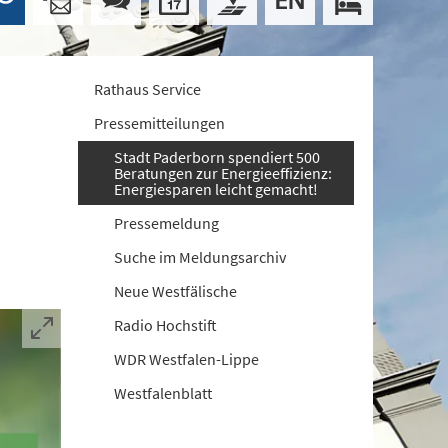
Rathaus Service
Pressemitteilungen
Stadt Paderborn spendiert 500
Beratungen zur Energieeffizienz:
Energiesparen leicht gemacht!
Pressemeldung
Suche im Meldungsarchiv
Neue Westfälische
Radio Hochstift
WDR Westfalen-Lippe
Westfalenblatt