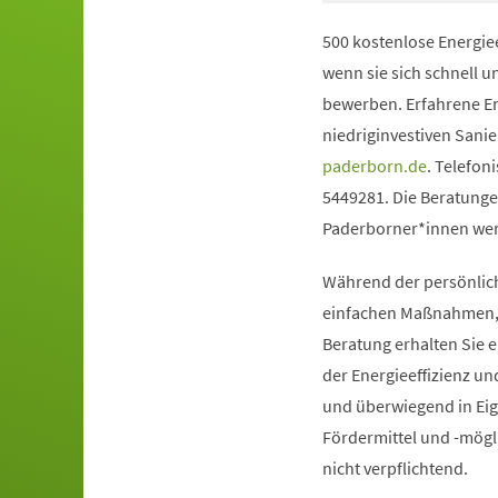
500 kostenlose Energie
wenn sie sich schnell 
bewerben. Erfahrene Ene
niedriginvestiven Sani
(Öffnet
paderborn.de
. Telefon
in
5449281. Die Beratunge
einem
Paderborner*innen werd
neuen
Während der persönlich
Tab)
einfachen Maßnahmen, o
Beratung erhalten Sie 
der Energieeffizienz u
und überwiegend in Ei
Fördermittel und -mögl
nicht verpflichtend.