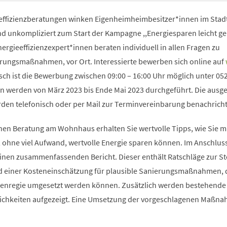
effizienzberatungen winken Eigenheimheimbesitzer*innen im Stadt
und unkompliziert zum Start der Kampagne ,,Energiesparen leicht g
rgieeffizienzexpert*innen beraten individuell in allen Fragen zu
erungsmaßnahmen, vor Ort. Interessierte bewerben sich online auf
isch ist die Bewerbung zwischen 09:00 – 16:00 Uhr möglich unter 05
n werden von März 2023 bis Ende Mai 2023 durchgeführt. Die ausg
en telefonisch oder per Mail zur Terminvereinbarung benachricht
en Beratung am Wohnhaus erhalten Sie wertvolle Tipps, wie Sie m
hne viel Aufwand, wertvolle Energie sparen können. Im Anschlus
einen zusammenfassenden Bericht. Dieser enthält Ratschläge zur S
nd einer Kosteneinschätzung für plausible Sanierungsmaßnahmen, d
genregie umgesetzt werden können. Zusätzlich werden bestehende
ichkeiten aufgezeigt. Eine Umsetzung der vorgeschlagenen Maßna