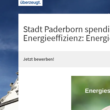
+
1
Stadt Paderborn spendi
Energieeffizienz: Energ
Jetzt bewerben!