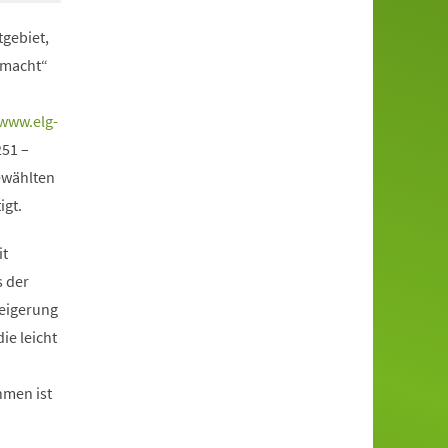
gebiet,
emacht“
www.elg-
251 –
ewählten
igt.
it
s der
teigerung
ie leicht
hmen ist