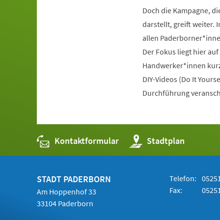
Doch die Kampagne, di
darstellt, greift weiter
allen Paderborner*inne
Der Fokus liegt hier au
Handwerker*innen kurz
DIY-Videos (Do It Your
Durchführung veranscha
Kontaktformular
(Öffnet
Stadtplan
in
einem
neuen
Tab)
STADT PADERBORN
Telefon:
05251
Fax:
05251
Am Hoppenhof 33
33104 Paderborn