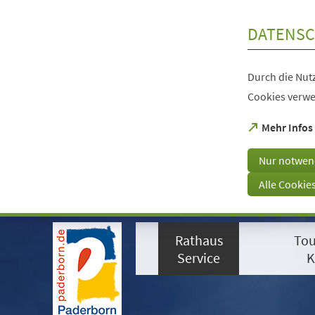
Inhalt anspringen
DATENSC
Durch die Nutz
Cookies verwe
(Öffnet
Mehr Infos
in
einem
Nur notwen
neuen
Tab)
Alle Cookie
Visuelle
Assistenzsoftware
Rathaus
Tou
öffnen.
Mit
Service
K
der
Tastatur
erreichbar
über
ALT