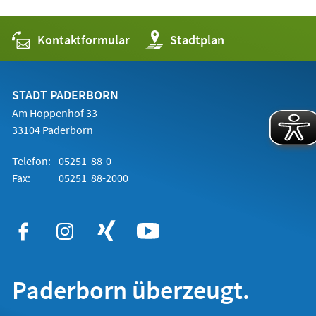
Kontaktformular
(Öffnet
Stadtplan
in
einem
neuen
Tab)
STADT PADERBORN
Am Hoppenhof 33
33104 Paderborn
Telefon:
05251 88-0
Fax:
05251 88-2000
Paderborn überzeugt.