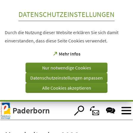
Inhalt anspringen
DATENSCHUTZEINSTELLUNGEN
Durch die Nutzung dieser Website erklären Sie sich damit
einverstanden, dass diese Seite Cookies verwendet.
(Öffnet
Mehr Infos
in
einem
Nur notwendige Cookies
neuen
Tab)
Datenschutzeinstellungen anpassen
Alle Cookies akzeptieren
Visuelle
Paderborn
Assistenzsoftware
öffnen.