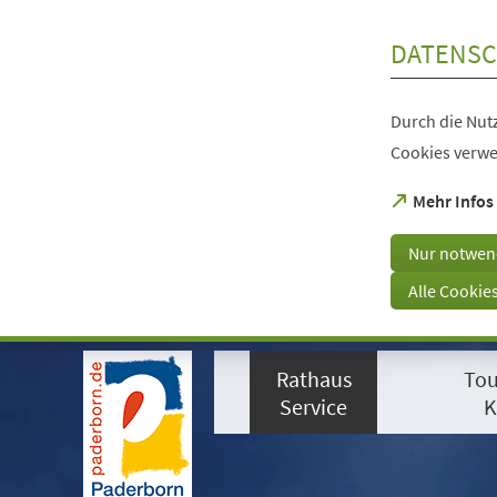
Inhalt anspringen
DATENSC
Durch die Nutz
Cookies verwe
(Öffnet
Mehr Infos
in
einem
Nur notwen
neuen
Tab)
Alle Cookie
Visuelle
Assistenzsoftware
Rathaus
Tou
öffnen.
Mit
Service
K
der
Tastatur
erreichbar
über
ALT