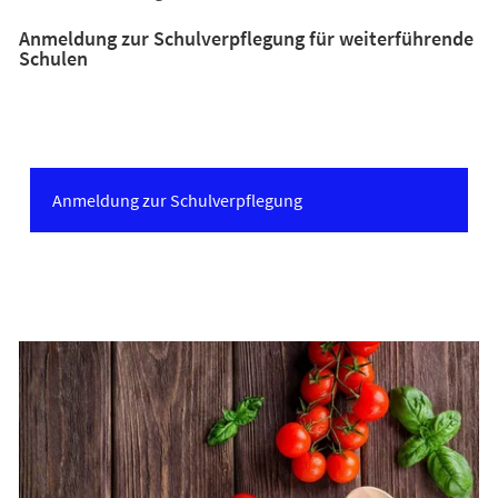
Anmeldung zur Schulverpflegung für weiterführende
Schulen
(Öffnet
Anmeldung zur Schulverpflegung
in
einem
neuen
Tab)