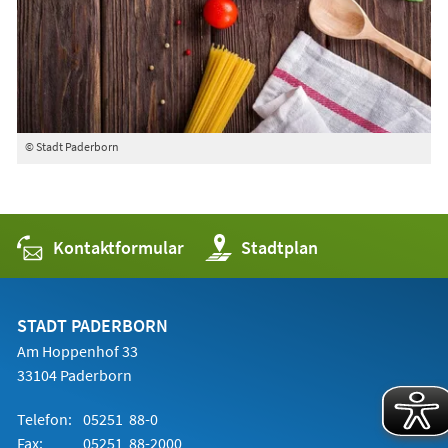
© Stadt Paderborn
Kontaktformular
(Öffnet
Stadtplan
in
einem
neuen
Tab)
STADT PADERBORN
Am Hoppenhof 33
33104 Paderborn
Telefon:
05251 88-0
Fax:
05251 88-2000