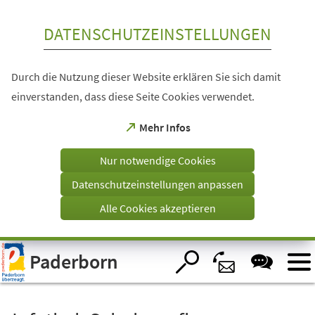
Inhalt anspringen
DATENSCHUTZEINSTELLUNGEN
Durch die Nutzung dieser Website erklären Sie sich damit
einverstanden, dass diese Seite Cookies verwendet.
(Öffnet
Mehr Infos
in
einem
Nur notwendige Cookies
neuen
Tab)
Datenschutzeinstellungen anpassen
Alle Cookies akzeptieren
Visuelle
Paderborn
Assistenzsoftware
öffnen.