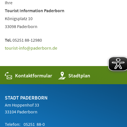
Ihre
Tourist Information Paderborn
Königsplatz 10
33098 Paderborn
Tel.
05251 88-12980
tourist-info
paderborn
de
Kontaktformular
(Öffnet
Stadtplan
in
einem
neuen
Tab)
STADT PADERBORN
Am Hoppenhof 33
33104 Paderborn
Telefon:
05251 88-0