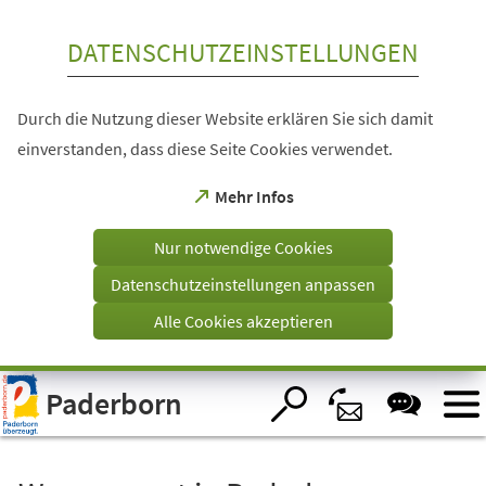
Inhalt anspringen
DATENSCHUTZEINSTELLUNGEN
Durch die Nutzung dieser Website erklären Sie sich damit
einverstanden, dass diese Seite Cookies verwendet.
(Öffnet
Mehr Infos
in
einem
Nur notwendige Cookies
neuen
Tab)
Datenschutzeinstellungen anpassen
Alle Cookies akzeptieren
Visuelle
Paderborn
Assistenzsoftware
öffnen.