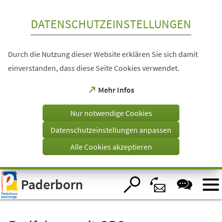
Inhalt anspringen
DATENSCHUTZEINSTELLUNGEN
Durch die Nutzung dieser Website erklären Sie sich damit
einverstanden, dass diese Seite Cookies verwendet.
(Öffnet
Mehr Infos
in
einem
Nur notwendige Cookies
neuen
Tab)
Datenschutzeinstellungen anpassen
Alle Cookies akzeptieren
Visuelle
Paderborn
Assistenzsoftware
öffnen.