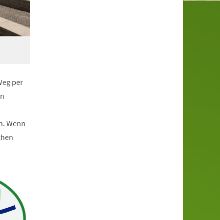
Weg per
en
an. Wenn
chen