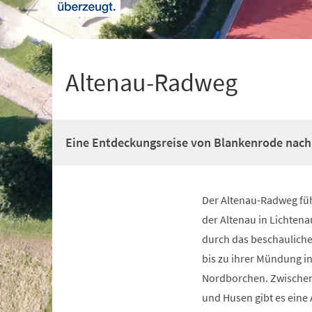
+
1
Altenau-Radweg
Eine Entdeckungsreise von Blankenrode nac
Der Altenau-Radweg füh
der Altenau in Lichten
durch das beschauliche
bis zu ihrer Mündung in
Nordborchen. Zwische
und Husen gibt es eine 