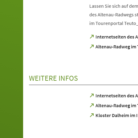
Lassen Sie sich auf de
des Altenau-Radwegs st
im Tourenportal Teuto_
(Öffnet
Internetseiten des
in
(Öffnet
Altenau-Radweg im 
einem
in
neuen
einem
Tab)
neuen
Tab)
WEITERE INFOS
(Öffnet
Internetseiten des
in
(Öffnet
Altenau-Radweg im 
einem
in
neuen
(Öffnet
Kloster Dalheim im 
einem
Tab)
in
neuen
einem
Tab)
neuen