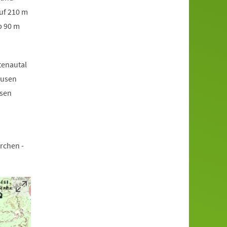
uf 210 m
p 90 m
tenautal
Husen
ssen
rchen -