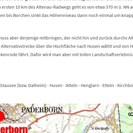
en ersten 10 km des Altenau-Radwegs geht es von etwa 370 m ü. NN a
sen bis Borchen sinkt das Höhenniveau dann noch einmal um knap
uss aber derjenige mitbringen, der nicht hin und zurück durchs Al
e Alternativstrecke über die Hochfläche nach Husen wählt und von 
kenrode fährt. Dafür wird man aber mit tollen Landschaftserlebni
tausee (bzw. Dalheim) - Husen - Atteln - Henglarn - Etteln - Kirchbo