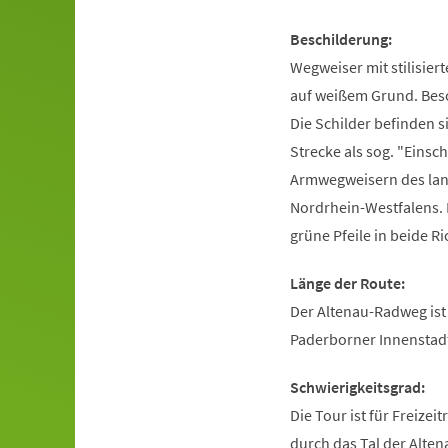
Beschilderung:
Wegweiser mit stilisier
auf weißem Grund. Besc
Die Schilder befinden s
Strecke als sog. "Einsc
Armwegweisern des lan
Nordrhein-Westfalens. 
grüne Pfeile in beide R
Länge der Route:
Der Altenau-Radweg ist
Paderborner Innenstadt
Schwierigkeitsgrad:
Die Tour ist für Freize
durch das Tal der Alte