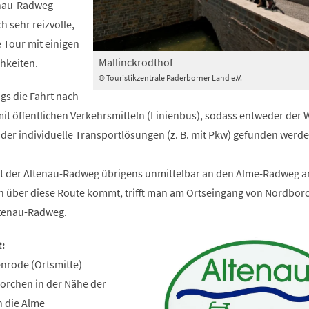
enau-Radweg
h sehr reizvolle,
 Tour mit einigen
Mallinckrodthof
hkeiten.
© Touristikzentrale Paderborner Land e.V.
ngs die Fahrt nach
it öffentlichen Verkehrsmitteln (Linienbus), sodass entweder der 
oder individuelle Transportlösungen (z. B. mit Pkw) gefunden werd
ßt der Altenau-Radweg übrigens unmittelbar an den Alme-Radweg 
 über diese Route kommt, trifft man am Ortseingang von Nordbor
ltenau-Radweg.
:
enrode (Ortsmitte)
borchen in der Nähe der
 die Alme