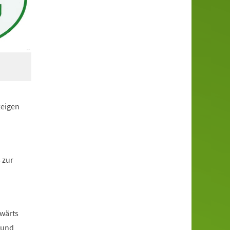
zeigen
 zur
bwärts
 und