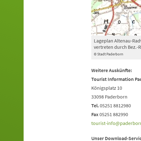
Lageplan Altenau-Radw
vertreten durch Bez.-
© Stadt Paderborn
Weitere Auskünfte:
Tourist Information P
Königsplatz 10
33098 Paderborn
Tel.
05251 8812980
Fax
05251 882990
tourist-info
paderbor
Unser Download-Servic