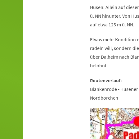
Husen: Allein auf dies
ü. NN hinunter. Von Hu
auf etwa 125 m ü. NN.
Etwas mehr Kondition m
radeln will, sondern di
über Dalheim nach Blan
belohnt.
Routenverlauf:
Blankenrode - Husener S
Nordborchen