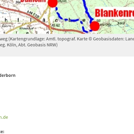
eg (Kartengrundlage: Amtl. topograf. Karte © Geobasisdaten: Lan
Reg. Köln, Abt. Geobasis NRW)
aderborn
n
de
e: