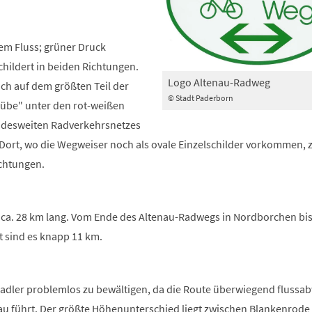
tem Fluss; grüner Druck
hildert in beiden Richtungen.
Logo Altenau-Radweg
ich auf dem größten Teil der
© Stadt Paderborn
hübe" unter den rot-weißen
desweiten Radverkehrsnetzes
Dort, wo die Wegweiser noch als ovale Einzelschilder vorkommen, 
ichtungen.
 ca. 28 km lang. Vom Ende des Altenau-Radwegs in Nordborchen bis
 sind es knapp 11 km.
itradler problemlos zu bewältigen, da die Route überwiegend flussa
nau führt. Der größte Höhenunterschied liegt zwischen Blankenrode