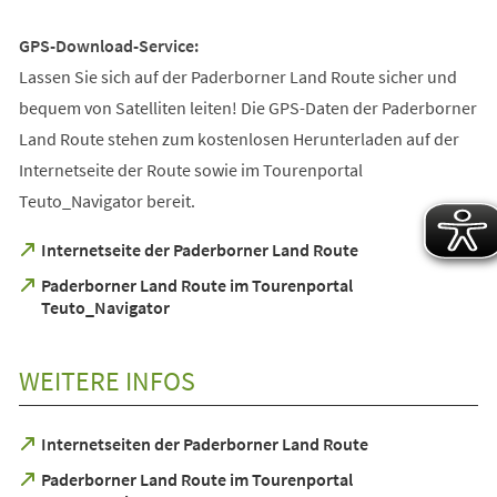
GPS-Download-Service:
Lassen Sie sich auf der Paderborner Land Route sicher und
bequem von Satelliten leiten! Die GPS-Daten der Paderborner
Land Route stehen zum kostenlosen Herunterladen auf der
Internetseite der Route sowie im Tourenportal
Teuto_Navigator bereit.
(Öffnet
Internetseite der Paderborner Land Route
in
Paderborner Land Route im Tourenportal
einem
(Öffnet
Teuto_Navigator
neuen
in
Tab)
einem
neuen
WEITERE INFOS
Tab)
(Öffnet
Internetseiten der Paderborner Land Route
in
Paderborner Land Route im Tourenportal
einem