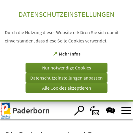
Inhalt anspringen
DATENSCHUTZEINSTELLUNGEN
Durch die Nutzung dieser Website erklären Sie sich damit
einverstanden, dass diese Seite Cookies verwendet.
(Öffnet
Mehr Infos
in
einem
Nur notwendige Cookies
neuen
Tab)
Datenschutzeinstellungen anpassen
Alle Cookies akzeptieren
Visuelle
Paderborn
Assistenzsoftware
öffnen.