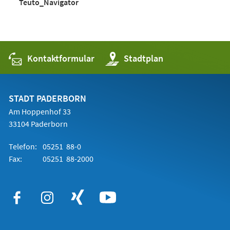
(Öffnet
Teuto_Navigator
neuen
in
Tab)
einem
neuen
Tab)
Kontaktformular
(Öffnet
Stadtplan
in
einem
neuen
Tab)
STADT PADERBORN
Am Hoppenhof 33
33104 Paderborn
Telefon:
05251 88-0
Fax:
05251 88-2000