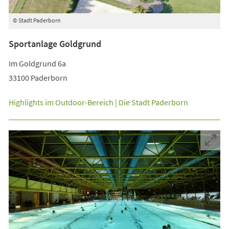
© Stadt Paderborn
Sportanlage Goldgrund
Im Goldgrund 6a
33100 Paderborn
(Öffnet
Highlights im Outdoor-Bereich | Die Stadt Paderborn
in
einem
neuen
Tab)