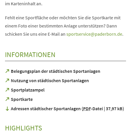
im Karteninhalt an.
Fehlt eine Sportfläche oder möchten Sie die Sportkarte mit
einem Foto einer bestimmten Anlage unterstützen? Dann
schicken Sie uns eine E-Mail an
sportservice
paderborn
de
.
INFORMATIONEN
(Öffnet
Belegungsplan der städtischen Sportanlagen
in
(Öffnet
Nutzung von städtischen Sportanlagen
einem
in
neuen
(Öffnet
Sportplatzampel
einem
Tab)
in
neuen
(Öffnet
Sportkarte
einem
Tab)
in
neuen
Adressen städtischer Sportanlagen
PDF
-Datei
37,97 kB
einem
Tab)
neuen
Tab)
HIGHLIGHTS