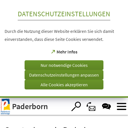
Inhalt anspringen
DATENSCHUTZEINSTELLUNGEN
Durch die Nutzung dieser Website erklären Sie sich damit
einverstanden, dass diese Seite Cookies verwendet.
(Öffnet
Mehr Infos
in
einem
Nur notwendige Cookies
neuen
Tab)
Datenschutzeinstellungen anpassen
Alle Cookies akzeptieren
Visuelle
Paderborn
Assistenzsoftware
öffnen.