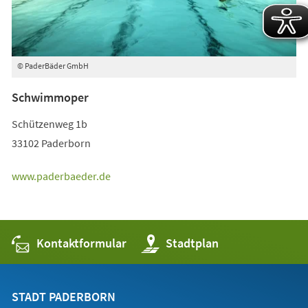
© PaderBäder GmbH
Schwimmoper
Schützenweg 1b
33102 Paderborn
www.paderbaeder.de
Kontaktformular
(Öffnet
Stadtplan
in
einem
neuen
Tab)
STADT PADERBORN