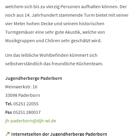
welchem sich bis zu vierzig Personen aufhalten können. Der
noch aus 14. Jahrhundert stammende Turm bietet mit seiner
vier Meter hohen Decke und seinem historischen
Turmgemäuer eine sehr gute Akustik, welche von
Musikgruppen und Chören sehr geschätzt wird.
Um das leibliche Wohlbefinden kümmert sich
selbstverständlich das freundliche Küchenteam.
Jugendherberge Paderborn
Meinwerkstr. 16
33098 Paderborn
Tel.
05251 22055
Fax
05251 280017
jh-paderborn
djh-wl
de
(Öffnet
Internetseiten der Jugendherberge Paderborn