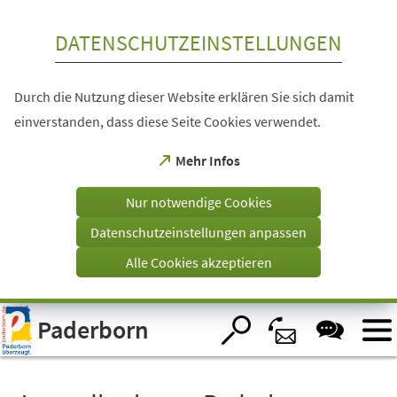
Inhalt anspringen
DATENSCHUTZEINSTELLUNGEN
Durch die Nutzung dieser Website erklären Sie sich damit
einverstanden, dass diese Seite Cookies verwendet.
(Öffnet
Mehr Infos
in
einem
Nur notwendige Cookies
neuen
Tab)
Datenschutzeinstellungen anpassen
Alle Cookies akzeptieren
Visuelle
Paderborn
Assistenzsoftware
öffnen.