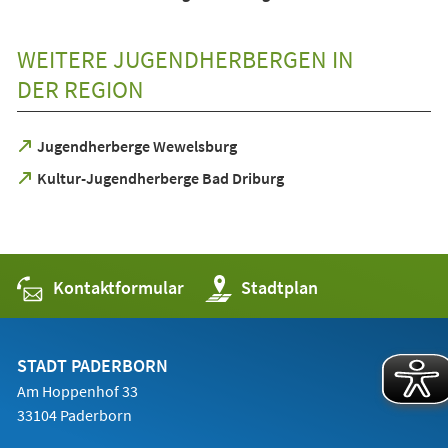
in
einem
neuen
WEITERE JUGENDHERBERGEN IN
Tab)
DER REGION
(Öffnet
Jugendherberge Wewelsburg
in
(Öffnet
Kultur-Jugendherberge Bad Driburg
einem
in
neuen
einem
Tab)
neuen
Tab)
Kontaktformular
(Öffnet
Stadtplan
in
einem
neuen
Tab)
STADT PADERBORN
Am Hoppenhof 33
33104 Paderborn