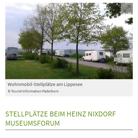
in
einem
neuen
Tab)
Wohnmobil-Stellplätze am Lippesee
© Tourist Information Paderborn
STELLPLÄTZE BEIM HEINZ NIXDORF
MUSEUMSFORUM