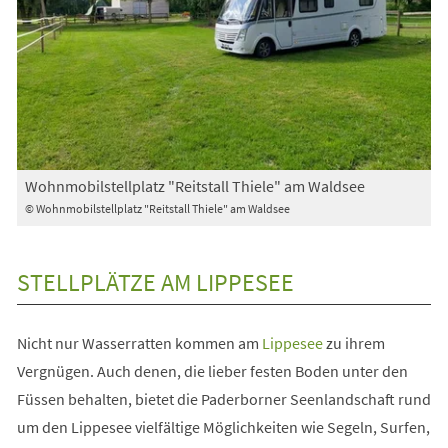
Wohnmobilstellplatz "Reitstall Thiele" am Waldsee
© Wohnmobilstellplatz "Reitstall Thiele" am Waldsee
STELLPLÄTZE AM LIPPESEE
(Öffnet
Nicht nur Wasserratten kommen am
Lippesee
zu ihrem
in
Vergnügen. Auch denen, die lieber festen Boden unter den
einem
Füssen behalten, bietet die Paderborner Seenlandschaft rund
neuen
um den Lippesee vielfältige Möglichkeiten wie Segeln, Surfen,