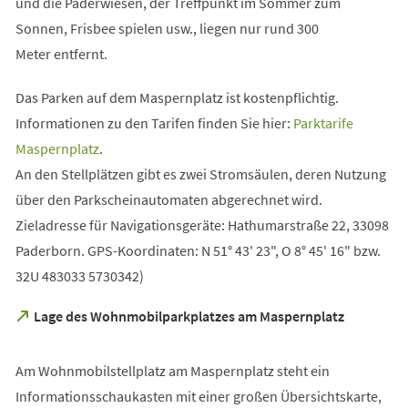
in
und die Paderwiesen, der Treffpunkt im Sommer zum
einem
Sonnen, Frisbee spielen usw., liegen nur rund 300
neuen
Meter entfernt.
Tab)
Das Parken auf dem Maspernplatz ist kostenpflichtig.
Informationen zu den Tarifen finden Sie hier:
Parktarife
(Öffnet
Maspernplatz
.
in
An den Stellplätzen gibt es zwei Stromsäulen, deren Nutzung
einem
über den Parkscheinautomaten abgerechnet wird.
neuen
Zieladresse für Navigationsgeräte: Hathumarstraße 22, 33098
Tab)
Paderborn. GPS-Koordinaten: N 51° 43' 23", O 8° 45' 16" bzw.
32U 483033 5730342)
(Öffnet
Lage des Wohnmobilparkplatzes am Maspernplatz
in
einem
neuen
Am Wohnmobilstellplatz am Maspernplatz steht ein
Tab)
Informationsschaukasten mit einer großen Übersichtskarte,