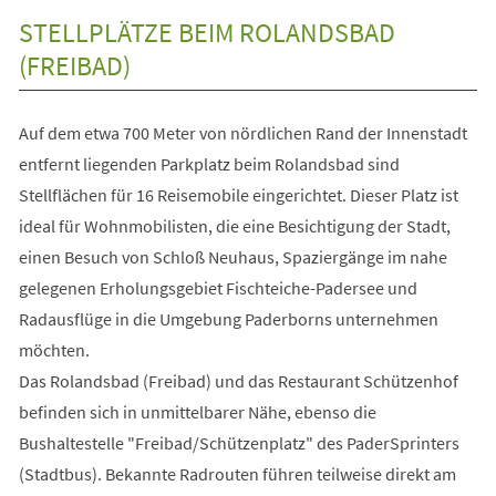
einem
neuen
STELLPLÄTZE BEIM ROLANDSBAD
Tab)
(FREIBAD)
Auf dem etwa 700 Meter von nördlichen Rand der Innenstadt
entfernt liegenden Parkplatz beim Rolandsbad sind
Stellflächen für 16 Reisemobile eingerichtet. Dieser Platz ist
ideal für Wohnmobilisten, die eine Besichtigung der Stadt,
einen Besuch von Schloß Neuhaus, Spaziergänge im nahe
gelegenen Erholungsgebiet Fischteiche-Padersee und
Radausflüge in die Umgebung Paderborns unternehmen
möchten.
Das Rolandsbad (Freibad) und das Restaurant Schützenhof
befinden sich in unmittelbarer Nähe, ebenso die
Bushaltestelle "Freibad/Schützenplatz" des PaderSprinters
(Stadtbus). Bekannte Radrouten führen teilweise direkt am