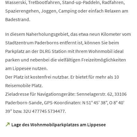
Tab)
Wasserski, Tretbootfahren, Stand-up-Paddeln, Radfahren,
Spazierengehen, Joggen, Camping oder einfach Relaxen am
Badestrand.
In diesem Naherholungsgebiet, das etwa neun Kilometer vom
Stadtzentrum Paderborns entfernt ist, können Sie beim
Parkplatz an der DLRG Station mit Ihrem Wohnmobil ideal
parken und nebenbei die vielfältigen Freizeitmöglichkeiten
am Lippesee nutzen.
Der Platz ist kostenfrei nutzbar. Er bietet für mehr als 10
Reisemobile Platz.
Zieladresse für Navigationsgeräte: Sennelagerstr. 62, 33106
Paderborn-Sande, GPS-Koordinaten: N 51° 45' 38", O 8° 40'
39" bzw. 32U 477745 5734477.
(Öffnet
Lage des Wohnmobilparkplatzes am Lippesee
in
einem