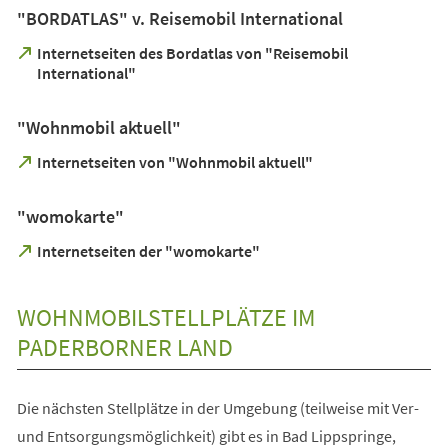
"BORDATLAS" v. Reisemobil International
Internetseiten des Bordatlas von "Reisemobil
(Öffnet
International"
in
einem
"Wohnmobil aktuell"
neuen
Tab)
(Öffnet
Internetseiten von "Wohnmobil aktuell"
in
einem
"womokarte"
neuen
Tab)
(Öffnet
Internetseiten der "womokarte"
in
einem
neuen
WOHNMOBILSTELLPLÄTZE IM
Tab)
PADERBORNER LAND
Die nächsten Stellplätze in der Umgebung (teilweise mit Ver-
und Entsorgungsmöglichkeit) gibt es in Bad Lippspringe,