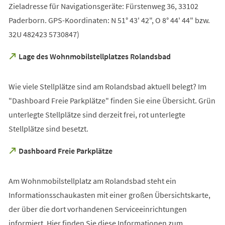
Zieladresse für Navigationsgeräte: Fürstenweg 36, 33102
Paderborn. GPS-Koordinaten: N 51° 43' 42", O 8° 44' 44" bzw.
32U 482423 5730847)
(Öffnet
Lage des Wohnmobilstellplatzes Rolandsbad
in
einem
neuen
Wie viele Stellplätze sind am Rolandsbad aktuell belegt? Im
Tab)
"Dashboard Freie Parkplätze" finden Sie eine Übersicht. Grün
unterlegte Stellplätze sind derzeit frei, rot unterlegte
Stellplätze sind besetzt.
(Öffnet
Dashboard Freie Parkplätze
in
einem
neuen
Am Wohnmobilstellplatz am Rolandsbad steht ein
Tab)
Informationsschaukasten mit einer großen Übersichtskarte,
der über die dort vorhandenen Serviceeinrichtungen
informiert. Hier finden Sie diese Informationen zum