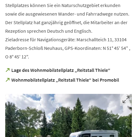
Stellplatzes können Sie ein Naturschutzgebiet erkunden
sowie die ausgewiesenen Wander- und Fahrradwege nutzen.
Der Stellplatz hat ganzjährig geöffnet, die Mitarbeiter an der
Rezeption sprechen Deutsch und Englisch.
Zieladresse für Navigationsgeräte: Marschallteich 11, 33104
Paderborn-Schloß Neuhaus, GPS-Koordinaten: N 51° 45' 54" ,
O 8° 45' 12".
(Öffnet
Lage des Wohnmobilstellplatz „Reitstall Thiele“
in
(Öffnet
Wohnmobilstellplatz „Reitstall Thiele“ bei Promobil
einem
in
neuen
einem
Tab)
neuen
Tab)