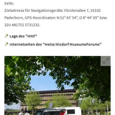
Seite.
Zieladresse für Navigationsgeräte: Fürstenallee 7, 33102
Paderborn, GPS-Koordinaten: N 51° 43' 54", O 8° 44' 09" bzw.
32U 481751 5731232.
(Öffnet
Lage des "HNF"
in
(Öffnet
Internetseiten des "Heinz Nixdorf MuseumsForums"
einem
in
neuen
einem
Tab)
neuen
Tab)