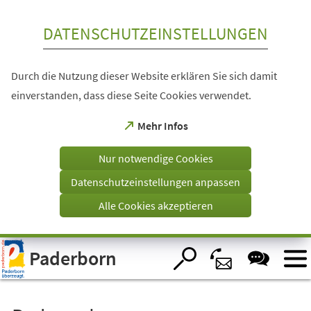
Inhalt anspringen
DATENSCHUTZEINSTELLUNGEN
Durch die Nutzung dieser Website erklären Sie sich damit
einverstanden, dass diese Seite Cookies verwendet.
(Öffnet
Mehr Infos
in
einem
Nur notwendige Cookies
neuen
Tab)
Datenschutzeinstellungen anpassen
Alle Cookies akzeptieren
Visuelle
Paderborn
Assistenzsoftware
öffnen.