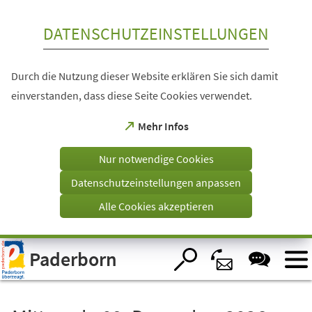
Inhalt anspringen
DATENSCHUTZEINSTELLUNGEN
Durch die Nutzung dieser Website erklären Sie sich damit
einverstanden, dass diese Seite Cookies verwendet.
(Öffnet
Mehr Infos
in
einem
Nur notwendige Cookies
neuen
Tab)
Datenschutzeinstellungen anpassen
Alle Cookies akzeptieren
Visuelle
Paderborn
Assistenzsoftware
öffnen.