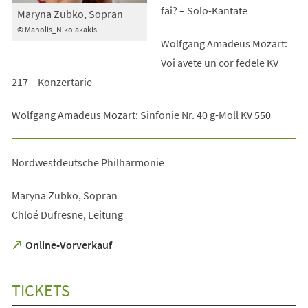
fai? – Solo-Kantate
Maryna Zubko, Sopran
© Manolis_Nikolakakis
Wolfgang Amadeus Mozart:
Voi avete un cor fedele KV
217 – Konzertarie
Wolfgang Amadeus Mozart: Sinfonie Nr. 40 g-Moll KV 550
Nordwestdeutsche Philharmonie
Maryna Zubko, Sopran
Chloé Dufresne, Leitung
(Öffnet
Online-Vorverkauf
in
einem
neuen
TICKETS
Tab)