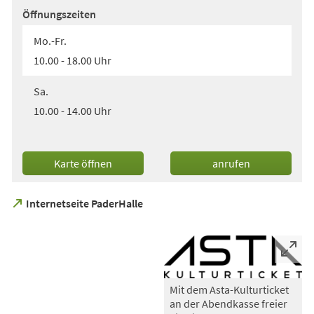
Öffnungszeiten
Mo.-Fr.
10.00 - 18.00 Uhr
Sa.
10.00 - 14.00 Uhr
(Öffnet
Karte öffnen
anrufen
in
einem
neuen
(Öffnet
Internetseite PaderHalle
Tab)
in
einem
neuen
Tab)
Mit dem Asta-Kulturticket
an der Abendkasse freier