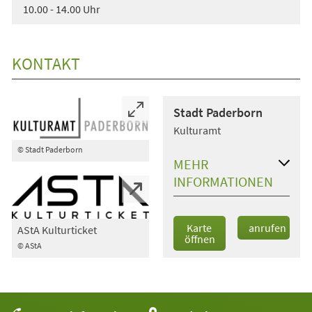
10.00 - 14.00 Uhr
KONTAKT
Stadt Paderborn
Kulturamt
© Stadt Paderborn
MEHR
INFORMATIONEN
Karte
anrufen
AStA Kulturticket
öffnen
© AStA
(Öffnet
in
einem
neuen
Tab)