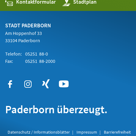
Kontaktformular
(Öffnet
Stadtplan
in
einem
neuen
Tab)
STADT PADERBORN
Am Hoppenhof 33
33104 Paderborn
Telefon:
05251 88-0
Fax:
05251 88-2000
Paderborn überzeugt.
Datenschutz / Informationsblätter
Impressum
Barrierefreiheit