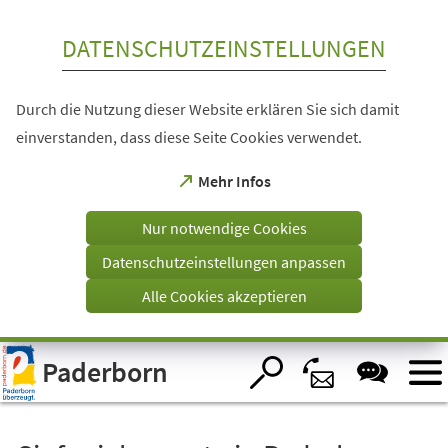
Inhalt anspringen
DATENSCHUTZEINSTELLUNGEN
Durch die Nutzung dieser Website erklären Sie sich damit
einverstanden, dass diese Seite Cookies verwendet.
(Öffnet
Mehr Infos
in
einem
Nur notwendige Cookies
neuen
Tab)
Datenschutzeinstellungen anpassen
Alle Cookies akzeptieren
Visuelle
Paderborn
Assistenzsoftware
öffnen.