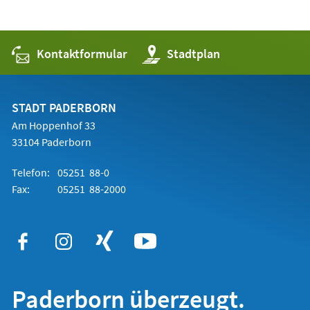
Kontaktformular
(Öffnet
Stadtplan
in
einem
neuen
Tab)
STADT PADERBORN
Am Hoppenhof 33
33104 Paderborn
Telefon:
05251 88-0
Fax:
05251 88-2000
Paderborn überzeugt.