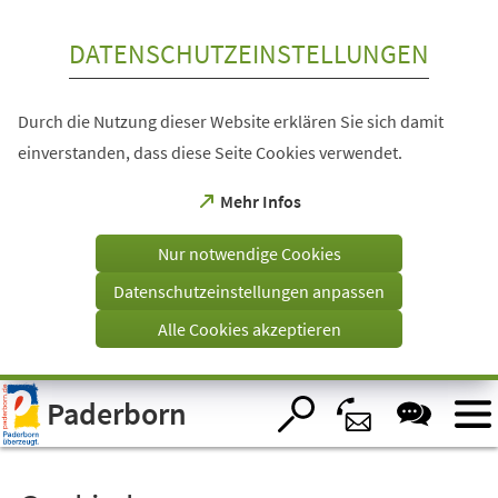
Inhalt anspringen
DATENSCHUTZEINSTELLUNGEN
Durch die Nutzung dieser Website erklären Sie sich damit
einverstanden, dass diese Seite Cookies verwendet.
(Öffnet
Mehr Infos
in
einem
Nur notwendige Cookies
neuen
Tab)
Datenschutzeinstellungen anpassen
Alle Cookies akzeptieren
Visuelle
Paderborn
Assistenzsoftware
öffnen.