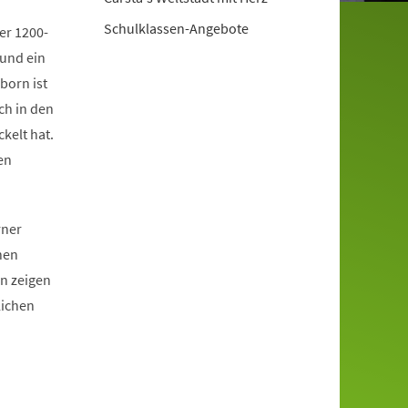
Schulklassen-Angebote
ber 1200-
 und ein
born ist
ch in den
kelt hat.
en
rner
nen
n zeigen
ichen