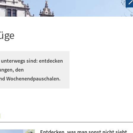
lüge
pe unterwegs sind: entdecken
ungen, den
und Wochenendpauschalen.
N
Entdecken, was man sonst nicht sieht.