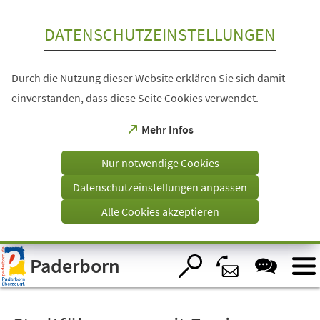
Inhalt anspringen
DATENSCHUTZEINSTELLUNGEN
Durch die Nutzung dieser Website erklären Sie sich damit
einverstanden, dass diese Seite Cookies verwendet.
(Öffnet
Mehr Infos
in
einem
Nur notwendige Cookies
neuen
Tab)
Datenschutzeinstellungen anpassen
Alle Cookies akzeptieren
Visuelle
Paderborn
Assistenzsoftware
öffnen.