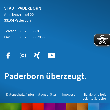
neuen
Tab)
STADT PADERBORN
Am Hoppenhof 33
33104 Paderborn
Telefon:
05251 88-0
Fax:
05251 88-2000
Paderborn überzeugt.
Datenschutz / Informationsblätter
Impressum
Barrierefreiheit
Leichte Sprache