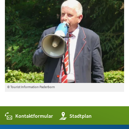
© Tourist Information Paderborn
Kontaktformular
(Öffnet
Stadtplan
in
einem